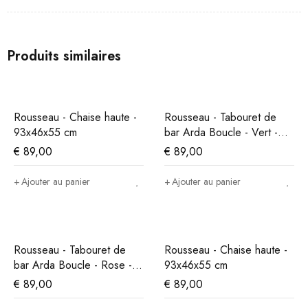
Produits similaires
Rousseau - Chaise haute -
Rousseau - Tabouret de
93x46x55 cm
bar Arda Boucle - Vert -
86x49x46 cm
€
89,00
€
89,00
Ajouter au panier
Ajouter au panier
Rousseau - Tabouret de
Rousseau - Chaise haute -
bar Arda Boucle - Rose -
93x46x55 cm
86x49x46 cm
€
89,00
€
89,00