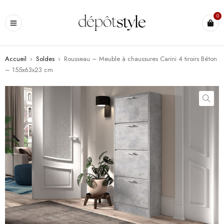
0
Accueil
›
Soldes
›
Rousseau – Meuble à chaussures Carini 4 tiroirs Béton
– 155x63x23 cm