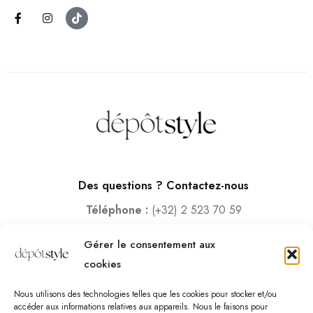
Des questions ? Contactez-nous
Téléphone :
(+32) 2 523 70 59
Email :
contact@depotstyle.be
Gérer le consentement aux
Adresse :
Rue des Deux Gares 6, 1070 Bruxelles
cookies
Heures d’ouverture
Nous utilisons des technologies telles que les cookies pour stocker et/ou
Lundi – Samedi :
10:00 – 18:30
accéder aux informations relatives aux appareils. Nous le faisons pour