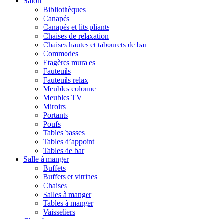
Salon
Bibliothèques
Canapés
Canapés et lits pliants
Chaises de relaxation
Chaises hautes et tabourets de bar
Commodes
Etagères murales
Fauteuils
Fauteuils relax
Meubles colonne
Meubles TV
Miroirs
Portants
Poufs
Tables basses
Tables d’appoint
Tables de bar
Salle à manger
Buffets
Buffets et vitrines
Chaises
Salles à manger
Tables à manger
Vaisseliers