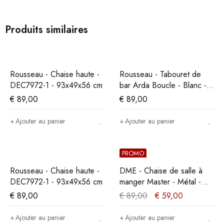
Produits similaires
Rousseau - Chaise haute -
Rousseau - Tabouret de
DEC7972-1 - 93x49x56 cm
bar Arda Boucle - Blanc -
86x49x46 cm
€
89,00
€
89,00
Ajouter au panier
Ajouter au panier
PROMO
Rousseau - Chaise haute -
DME - Chaise de salle à
DEC7972-1 - 93x49x56 cm
manger Master - Métal -
Noir - 35x86x36cm
€
89,00
€
89,00
€
59,00
Ajouter au panier
Ajouter au panier