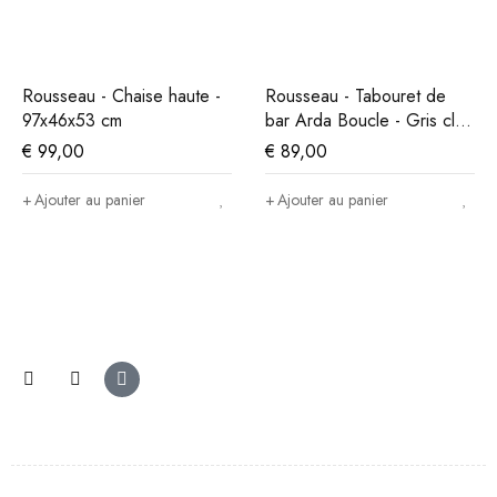
Rousseau - Chaise haute -
Rousseau - Tabouret de
97x46x53 cm
bar Arda Boucle - Gris clair
- 86x49x46 cm
€
99,00
€
89,00
Ajouter au panier
Ajouter au panier