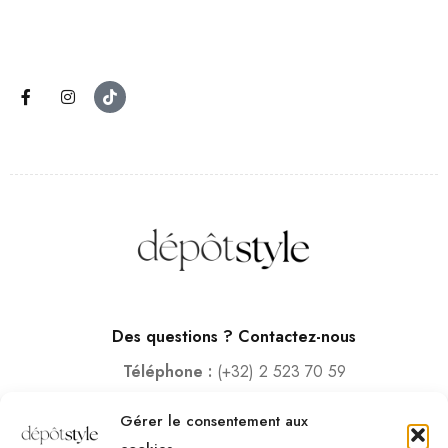
Des questions ? Contactez-nous
Téléphone :
(+32) 2 523 70 59
Email :
contact@depotstyle.be
Gérer le consentement aux
Adresse :
Rue des Deux Gares 6, 1070 Bruxelles