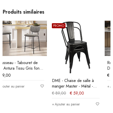
Produits similaires
PROMO
Rousseau - Chaise haute -
DEC7972-1 - 93x49x56 cm
€
89,00
DME - Chaise de salle à
manger Master - Métal -
Ajouter au panier
Noir - 35x86x36cm
€
89,00
€
59,00
Ajouter au panier