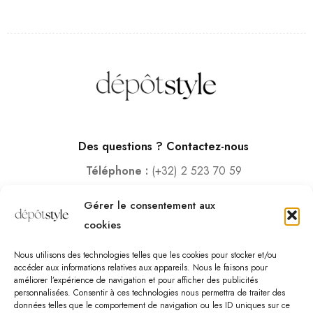
Des questions ? Contactez-nous
Téléphone :
(+32) 2 523 70 59
Email :
contact@depotstyle.be
Gérer le consentement aux
Adresse :
Rue des Deux Gares 6, 1070 Bruxelles
cookies
Heures d’ouverture
Nous utilisons des technologies telles que les cookies pour stocker et/ou
Lundi – Samedi :
10:00 – 18:30
accéder aux informations relatives aux appareils. Nous le faisons pour
améliorer l’expérience de navigation et pour afficher des publicités
Vendredi :
10:00-13:00 – 15:00 -18:30
personnalisées. Consentir à ces technologies nous permettra de traiter des
Dimanche :
12:00-18:00
données telles que le comportement de navigation ou les ID uniques sur ce