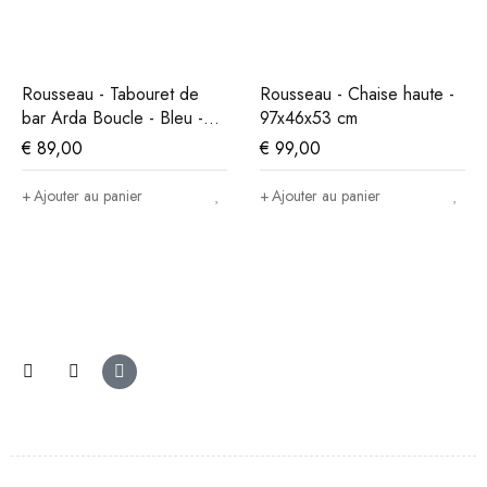
Rousseau - Tabouret de
Rousseau - Chaise haute -
bar Arda Boucle - Bleu -
97x46x53 cm
86x49x46 cm
€
89,00
€
99,00
Ajouter au panier
Ajouter au panier