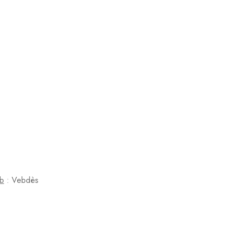
b
: Vebdès