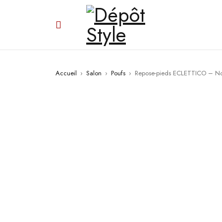
Accueil
›
Salon
›
Poufs
›
Repose-pieds ECLETTICO – No