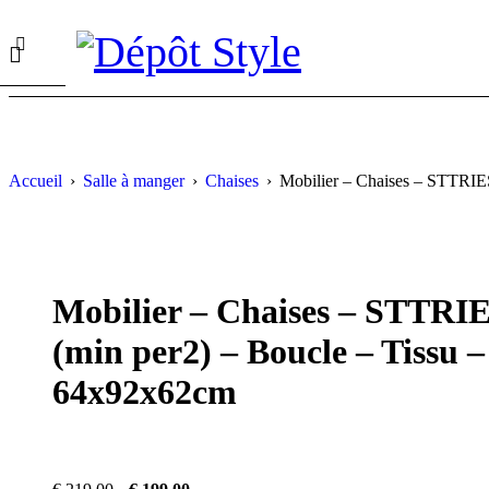
Accueil
›
Salle à manger
›
Chaises
›
Mobilier – Chaises – STTRI
PROMO
Mobilier – Chaises – STTR
(min per2) – Boucle – Tissu 
64x92x62cm
Le
Le