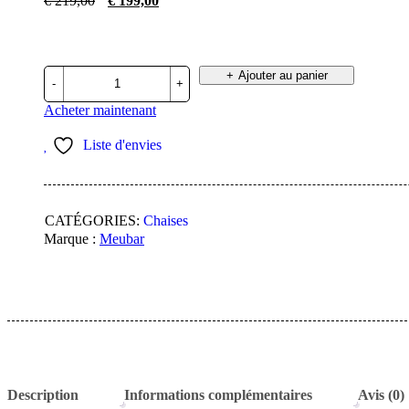
€
219,00
€
199,00
prix
prix
initial
actuel
était :
est :
€ 219,00.
€ 199,00.
quantité
Ajouter au panier
de
Mobilier
Acheter maintenant
-
Chaises
Liste d'envies
-
STTRIESTE-
K028-
R066
CATÉGORIES:
Chaises
(min
per2)
Marque :
Meubar
-
Boucle
-
Tissu
-
Jaune-
Orange
-
64x92x62cm
Description
Informations complémentaires
Avis (0)