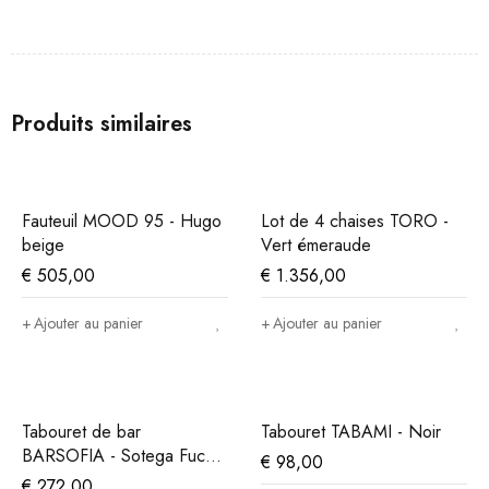
Produits similaires
Fauteuil MOOD 95 - Hugo
Lot de 4 chaises TORO -
beige
Vert émeraude
€
505,00
€
1.356,00
Ajouter au panier
Ajouter au panier
Tabouret de bar
Tabouret TABAMI - Noir
BARSOFIA - Sotega Fuchs
€
98,00
Gold
€
272,00