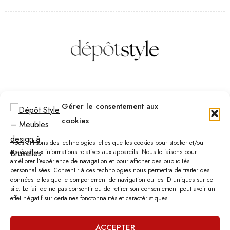
Des questions ? Contactez-nous
Gérer le consentement aux
Téléphone :
(+32) 2 523 70 59
cookies
Email :
contact@depotstyle.be
Adresse :
Rue des Deux Gares 6, 1070 Bruxelles
Nous utilisons des technologies telles que les cookies pour stocker et/ou
accéder aux informations relatives aux appareils. Nous le faisons pour
améliorer l’expérience de navigation et pour afficher des publicités
Heures d’ouverture
personnalisées. Consentir à ces technologies nous permettra de traiter des
données telles que le comportement de navigation ou les ID uniques sur ce
Lundi – Samedi :
10:00 – 18:30
site. Le fait de ne pas consentir ou de retirer son consentement peut avoir un
Vendredi :
10:00-13:00 – 15:00 -18:30
effet négatif sur certaines fonctonnalités et caractéristiques.
Dimanche :
12:00-18:00
ACCEPTER