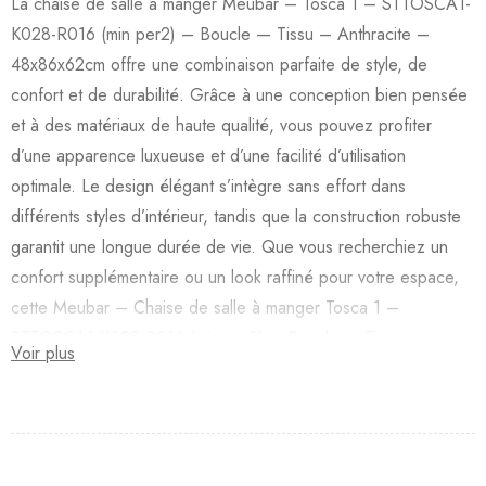
La chaise de salle à manger Meubar – Tosca 1 – STTOSCA1-
K028-R016 (min per2) – Boucle — Tissu – Anthracite –
48x86x62cm offre une combinaison parfaite de style, de
confort et de durabilité. Grâce à une conception bien pensée
et à des matériaux de haute qualité, vous pouvez profiter
d’une apparence luxueuse et d’une facilité d’utilisation
optimale. Le design élégant s’intègre sans effort dans
différents styles d’intérieur, tandis que la construction robuste
garantit une longue durée de vie. Que vous recherchiez un
confort supplémentaire ou un look raffiné pour votre espace,
cette Meubar – Chaise de salle à manger Tosca 1 –
STTOSCA1-K028-R016 (min par2) – Boucle — Tissu –
Voir plus
Anthracite – 48x86x62cm est un excellent choix.