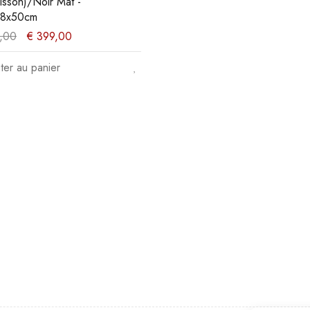
isson)/Noir Mat -
48x50cm
,00
€
399,00
ter au panier