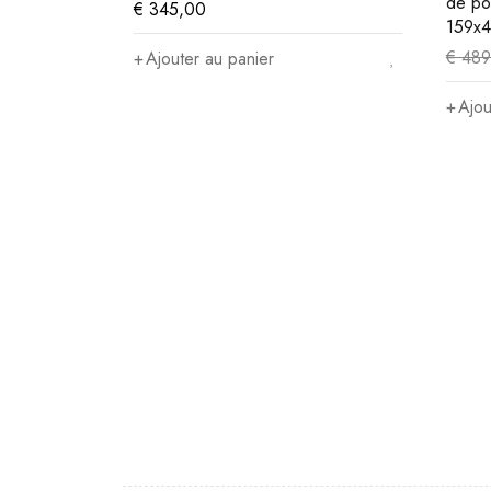
de po
€
345,00
159x
€
489
Ajouter au panier
Ajou