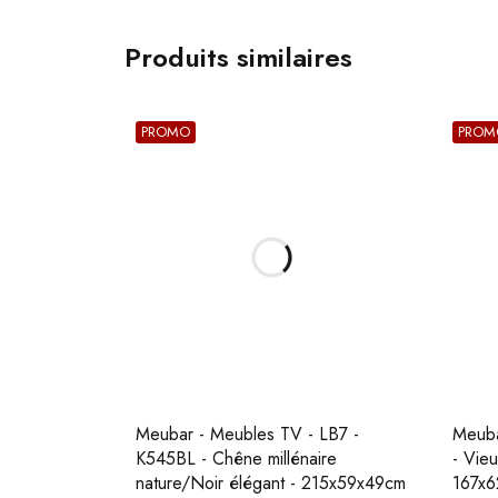
Produits similaires
PROMO
PROM
Meubar - Meubles TV - LB7 -
Meuba
K545BL - Chêne millénaire
- Vieu
nature/Noir élégant - 215x59x49cm
167x