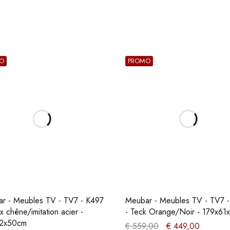
O
PROMO
r - Meubles TV - TV7 - K497
Meubar - Meubles TV - TV7 
x chêne/imitation acier -
- Teck Orange/Noir - 179x6
62x50cm
€
559,00
€
449,00