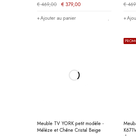
€
469,00
€
379,00
€
469
Ajouter au panier
Ajou
PROM
Meuble TV YORK petit modèle -
Meuba
Mélèze et Chêne Cristal Beige
K671V