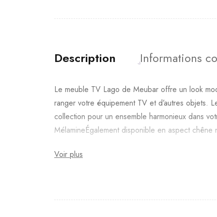
Description
Informations c
Le meuble TV Lago de Meubar offre un look moder
ranger votre équipement TV et d’autres objets. L
collection pour un ensemble harmonieux dans vo
MélamineÉgalement disponible en aspect chêne natu
Voir plus