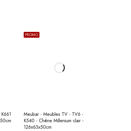
PROMO
- K661
Meubar - Meubles TV - TV6 -
1x50cm
K540 - Chêne Millenium clair -
126x63x50cm