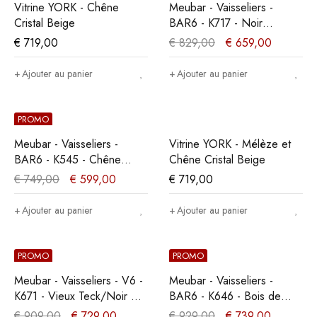
Vitrine YORK - Chêne
Meubar - Vaisseliers -
Cristal Beige
BAR6 - K717 - Noir
élégant/Vieux teck -
€
719,00
€
829,00
€
659,00
113x192x50cm
Ajouter au panier
Ajouter au panier
PROMO
Meubar - Vaisseliers -
Vitrine YORK - Mélèze et
BAR6 - K545 - Chêne
Chêne Cristal Beige
Millenium - 129x200x49cm
€
749,00
€
599,00
€
719,00
Ajouter au panier
Ajouter au panier
PROMO
PROMO
Meubar - Vaisseliers - V6 -
Meubar - Vaisseliers -
K671 - Vieux Teck/Noir mat
BAR6 - K646 - Bois de
- 131x167x50cm
marine foncé/Gris -
€
909,00
€
729,00
€
929,00
€
739,00