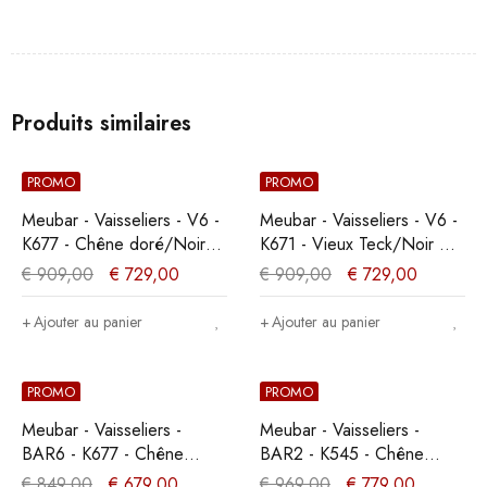
Produits similaires
PROMO
PROMO
Meubar - Vaisseliers - V6 -
Meubar - Vaisseliers - V6 -
K677 - Chêne doré/Noir
K671 - Vieux Teck/Noir mat
mat - 131x167x50cm
- 131x167x50cm
€
909,00
€
729,00
€
909,00
€
729,00
Ajouter au panier
Ajouter au panier
PROMO
PROMO
Meubar - Vaisseliers -
Meubar - Vaisseliers -
BAR6 - K677 - Chêne
BAR2 - K545 - Chêne
doré/Noir mat -
Millenium - 109x202x49cm
€
849,00
€
679,00
€
969,00
€
779,00