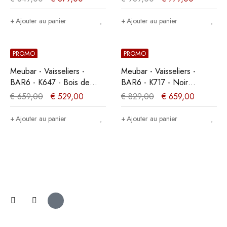
131x167x50cm
Ajouter au panier
Ajouter au panier
PROMO
PROMO
Meubar - Vaisseliers -
Meubar - Vaisseliers -
BAR6 - K647 - Bois de
BAR6 - K717 - Noir
marine foncé/Noir -
élégant/Vieux teck -
€
659,00
€
529,00
€
829,00
€
659,00
125x153x50cm
113x192x50cm
Ajouter au panier
Ajouter au panier