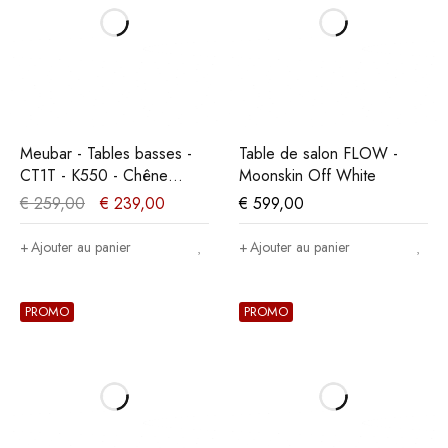
Meubar - Tables basses -
Table de salon FLOW -
CT1T - K550 - Chêne
Moonskin Off White
cristal clair - 135x78x45cm
€
259,00
€
239,00
€
599,00
Ajouter au panier
Ajouter au panier
PROMO
PROMO