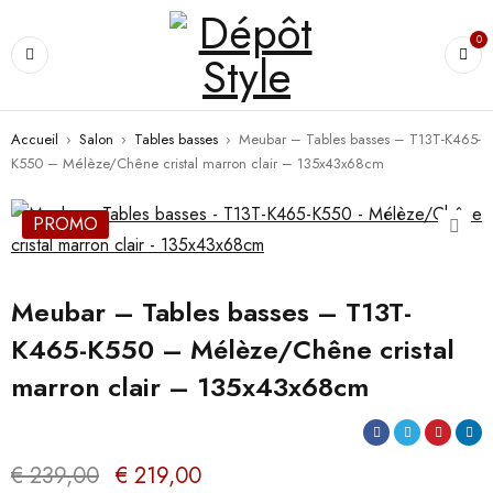
0
Accueil
›
Salon
›
Tables basses
›
Meubar – Tables basses – T13T-K465-
K550 – Mélèze/Chêne cristal marron clair – 135x43x68cm
PROMO
Meubar – Tables basses – T13T-
K465-K550 – Mélèze/Chêne cristal
marron clair – 135x43x68cm
€
239,00
€
219,00