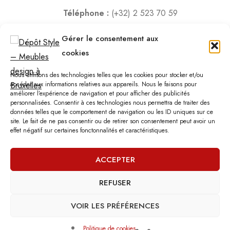
Téléphone :
(+32) 2 523 70 59
Email :
contact@depotstyle.be
Gérer le consentement aux
Adresse :
Rue des Deux Gares 6, 1070 Bruxelles
cookies
Heures d’ouverture
Nous utilisons des technologies telles que les cookies pour stocker et/ou
Lundi – Samedi :
10:00 – 18:30
accéder aux informations relatives aux appareils. Nous le faisons pour
améliorer l’expérience de navigation et pour afficher des publicités
Vendredi :
10:00-13:00 – 15:00 -18:30
personnalisées. Consentir à ces technologies nous permettra de traiter des
Dimanche :
12:00-18:00
données telles que le comportement de navigation ou les ID uniques sur ce
site. Le fait de ne pas consentir ou de retirer son consentement peut avoir un
effet négatif sur certaines fonctonnalités et caractéristiques.
Nous sommes fermés les jours fériés.
ACCEPTER
REFUSER
©
Dépôt Style
– Tous droits réservés.
Agence web
: Vebdès
Conditions d'utilisation
Politique Vie Privée
Qui sommes-nous
VOIR LES PRÉFÉRENCES
Politique de cookies
0