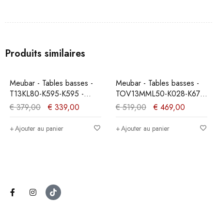
Produits similaires
PROMO
PROMO
Meubar - Tables basses -
Meubar - Tables basses -
T13KL80-K595-K595 -
TOV13MML50-K028-K670
Orme Naturel -
- Vieux teck -
€
379,00
€
339,00
€
519,00
€
469,00
135x43x68cm
196x76x100cm
Ajouter au panier
Ajouter au panier