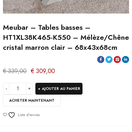
Meubar – Tables basses –
HT1XL38K465-K550 – Mélèze/Chêne
cristal marron clair – 68x43x68cm
€
339,00
€
309,00
AJOUTER AU PANIER
ACHETER MAINTENANT
Liste d'envies