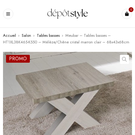
0
Accueil
›
Salon
›
Tables basses
›
Meubar – Tables basses –
HT1XL38K465-K550 – Mélèze/Chêne cristal marron clair – 68x43x68cm
PROMO