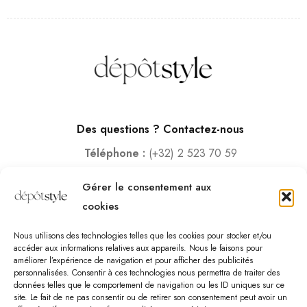
Des questions ? Contactez-nous
Téléphone :
(+32) 2 523 70 59
Email :
contact@depotstyle.be
Gérer le consentement aux
Adresse :
Rue des Deux Gares 6, 1070 Bruxelles
cookies
Heures d’ouverture
Nous utilisons des technologies telles que les cookies pour stocker et/ou
Lundi – Samedi :
10:00 – 18:30
accéder aux informations relatives aux appareils. Nous le faisons pour
améliorer l’expérience de navigation et pour afficher des publicités
Vendredi :
10:00-13:00 – 15:00 -18:30
personnalisées. Consentir à ces technologies nous permettra de traiter des
Dimanche :
12:00-18:00
données telles que le comportement de navigation ou les ID uniques sur ce
site. Le fait de ne pas consentir ou de retirer son consentement peut avoir un