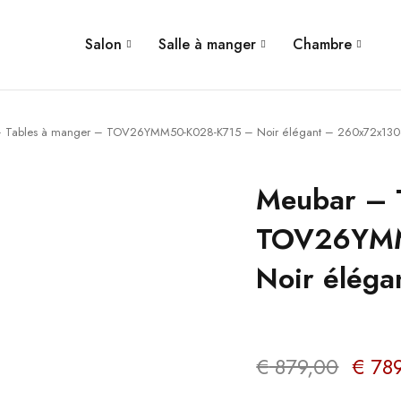
Salon
Salle à manger
Chambre
 Tables à manger – TOV26YMM50-K028-K715 – Noir élégant – 260x72x13
Meubar – 
TOV26YMM
Noir élég
€
879,00
€
789