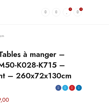
0
0
0cm
Tables à manger –
50-K028-K715 –
ant – 260x72x130cm
,00