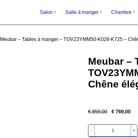
Salon
Salle à manger
Chambre
Meubar – Tables à manger – TOV23YMM50-K028-K725 – Chên
Meubar – 
TOV23YMM
Chêne élé
€
859,00
€
769,00