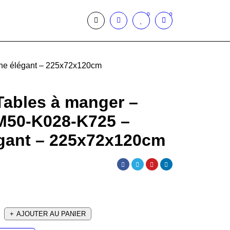
0
0
e élégant – 225x72x120cm
Tables à manger –
50-K028-K725 –
gant – 225x72x120cm
AJOUTER AU PANIER