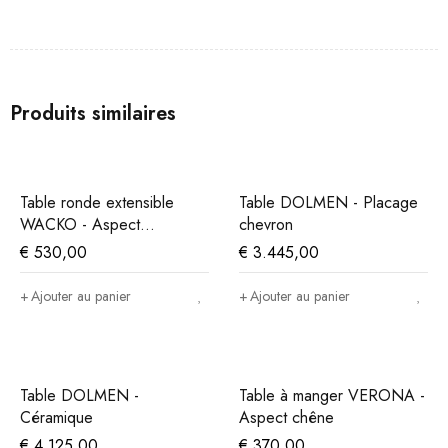
Produits similaires
Table ronde extensible
Table DOLMEN - Placage
WACKO - Aspect
chevron
marbre/anthracite
€
530,00
€
3.445,00
Ajouter au panier
Ajouter au panier
Table DOLMEN -
Table à manger VERONA -
Céramique
Aspect chêne
€
4.125,00
€
370,00