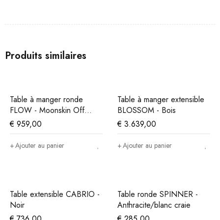
Produits similaires
Table à manger ronde
Table à manger extensible
FLOW - Moonskin Off
BLOSSOM - Bois
White
€
959,00
€
3.639,00
Ajouter au panier
Ajouter au panier
Table extensible CABRIO -
Table ronde SPINNER -
Noir
Anthracite/blanc craie
€
736,00
€
285,00