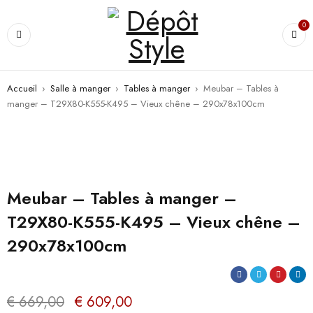
0
Accueil
›
Salle à manger
›
Tables à manger
›
Meubar – Tables à
manger – T29X80-K555-K495 – Vieux chêne – 290x78x100cm
PROMO
Meubar – Tables à manger –
T29X80-K555-K495 – Vieux chêne –
290x78x100cm
€
669,00
€
609,00