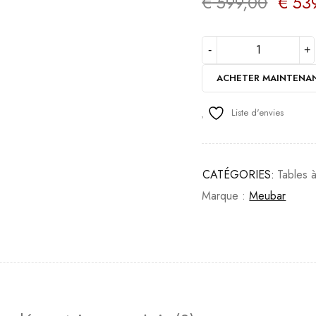
€
599,00
€
539
ACHETER MAINTENA
Liste d'envies
CATÉGORIES:
Tables 
Marque :
Meubar