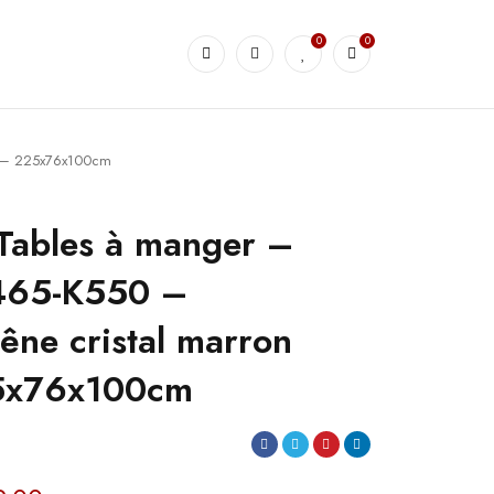
0
0
r – 225x76x100cm
Tables à manger –
465-K550 –
ne cristal marron
25x76x100cm