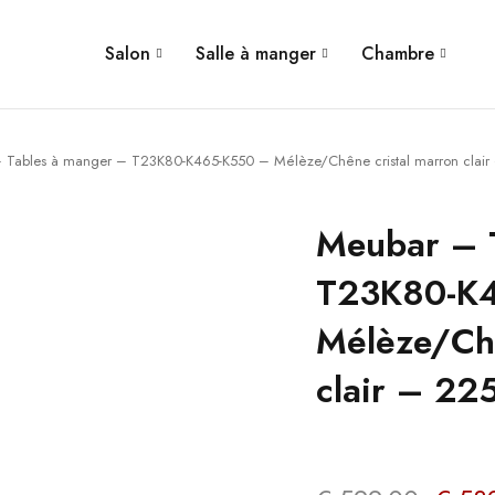
Salon
Salle à manger
Chambre
 Tables à manger – T23K80-K465-K550 – Mélèze/Chêne cristal marron clai
Meubar – 
T23K80-K
Mélèze/Chê
clair – 2