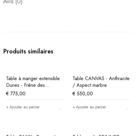
Avis (0)
Produits similaires
Table à manger extensible
Table CANVAS - Anthracite
Dunes - Frêne des
/ Aspect marbre
montagnes
€
775,00
€
550,00
Ajouter au panier
Ajouter au panier