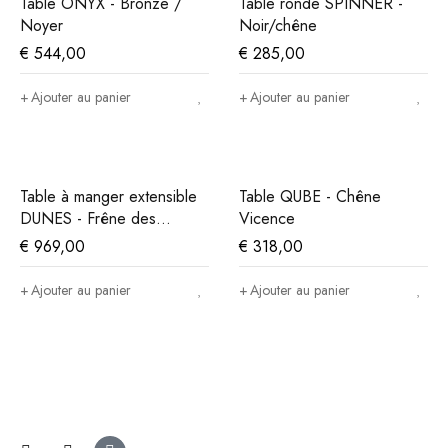
Table ONYX - Bronze /
Table ronde SPINNER -
Noyer
Noir/chêne
€
544,00
€
285,00
Ajouter au panier
Ajouter au panier
Table à manger extensible
Table QUBE - Chêne
DUNES - Frêne des
Vicence
montagnes
€
969,00
€
318,00
Ajouter au panier
Ajouter au panier