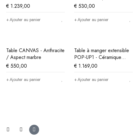
Off White
marbre/anthracite
€
1.239,00
€
530,00
Ajouter au panier
Ajouter au panier
Table CANVAS - Anthracite
Table à manger extensible
/ Aspect marbre
POP-UP1 - Céramique
noire
€
550,00
€
1.169,00
Ajouter au panier
Ajouter au panier