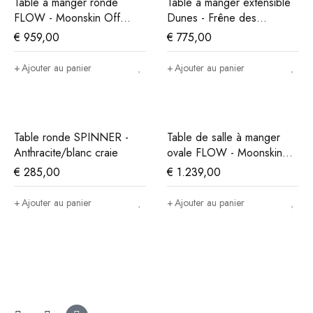
Table à manger ronde
Table à manger extensible
FLOW - Moonskin Off
Dunes - Frêne des
White
montagnes
€
959,00
€
775,00
Ajouter au panier
Ajouter au panier
Table ronde SPINNER -
Table de salle à manger
Anthracite/blanc craie
ovale FLOW - Moonskin
Off White
€
285,00
€
1.239,00
Ajouter au panier
Ajouter au panier