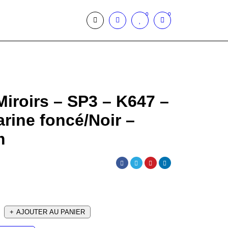
0
0
iroirs – SP3 – K647 –
rine foncé/Noir –
m
AJOUTER AU PANIER