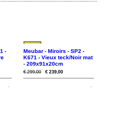
PROMO
1 -
Meubar - Miroirs - SP2 -
re
K671 - Vieux teck/Noir mat
- 209x91x20cm
€
299,00
€
239,00