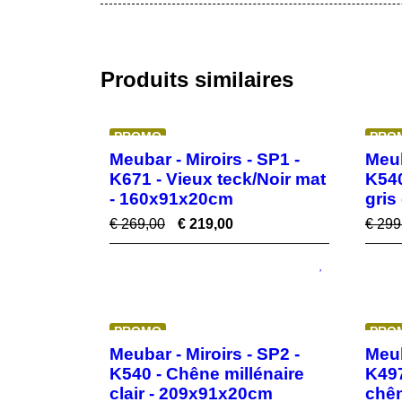
Produits similaires
PROMO
PRO
Meubar - Miroirs - SP1 -
Meub
K671 - Vieux teck/Noir mat
K540
- 160x91x20cm
gris
€
269,00
€
219,00
€
299
PROMO
PRO
Meubar - Miroirs - SP2 -
Meub
K540 - Chêne millénaire
K497
clair - 209x91x20cm
chên