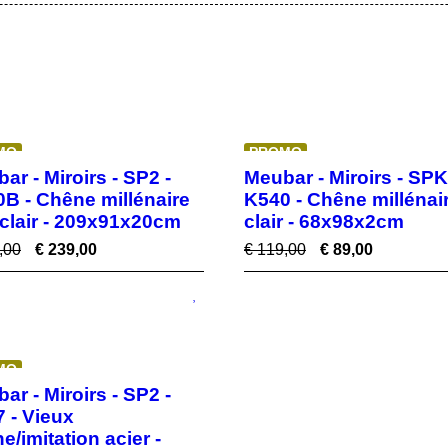
MO
PROMO
ar - Miroirs - SP2 -
Meubar - Miroirs - SPK
B - Chêne millénaire
K540 - Chêne millénai
 clair - 209x91x20cm
clair - 68x98x2cm
,00
€
239,00
€
119,00
€
89,00
MO
ar - Miroirs - SP2 -
 - Vieux
e/imitation acier -