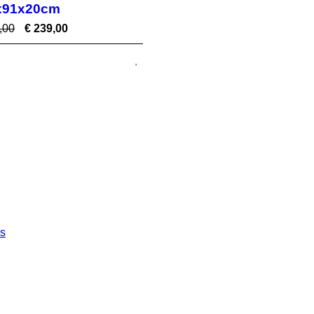
x91x20cm
,00
€
239,00
es