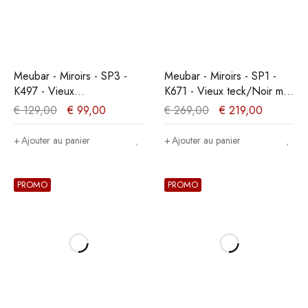
Meubar - Miroirs - SP3 -
Meubar - Miroirs - SP1 -
K497 - Vieux
K671 - Vieux teck/Noir mat
chêne/imitation acier -
- 160x91x20cm
€
129,00
€
99,00
€
269,00
€
219,00
600x60x20cm
Ajouter au panier
Ajouter au panier
PROMO
PROMO