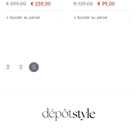
clair - 209x91x20cm
en arête de poisson)/Noir
€
299,00
€
239,00
€
129,00
€
99,00
Mat - 600x60x20cm
Ajouter au panier
Ajouter au panier