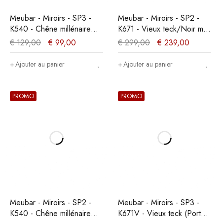
Meubar - Miroirs - SP3 -
Meubar - Miroirs - SP2 -
K540 - Chêne millénaire
K671 - Vieux teck/Noir mat
clair - 600x60x20cm
- 209x91x20cm
€
129,00
€
99,00
€
299,00
€
239,00
Ajouter au panier
Ajouter au panier
PROMO
PROMO
Meubar - Miroirs - SP2 -
Meubar - Miroirs - SP3 -
K540 - Chêne millénaire
K671V - Vieux teck (Portes