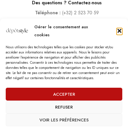
Des questions ? Contactez-nous
Téléphone :
(+32) 2 523 70 59
Email :
contact@depotstyle.be
Gérer le consentement aux
Adresse :
Rue des Deux Gares 6, 1070 Bruxelles
cookies
Heures d’ouverture
Nous utilisons des technologies telles que les cookies pour stocker et/ou
Lundi – Samedi :
10:00 – 18:30
accéder aux informations relatives aux appareils. Nous le faisons pour
améliorer l’expérience de navigation et pour afficher des publicités
Vendredi :
10:00-13:00 – 15:00 -18:30
personnalisées. Consentir à ces technologies nous permettra de traiter des
Dimanche :
12:00-18:00
données telles que le comportement de navigation ou les ID uniques sur ce
site. Le fait de ne pas consentir ou de retirer son consentement peut avoir un
effet négatif sur certaines fonctonnalités et caractéristiques.
Nous sommes fermés les jours fériés.
ACCEPTER
REFUSER
©
Dépôt Style
– Tous droits réservés.
Agence web
: Vebdès
Conditions d'utilisation
Politique Vie Privée
Qui sommes-nous
VOIR LES PRÉFÉRENCES