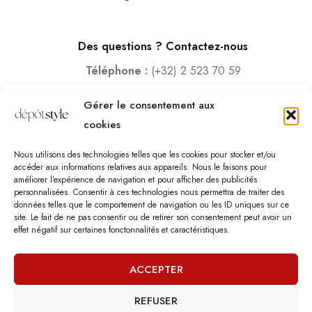
Des questions ? Contactez-nous
Téléphone :
(+32) 2 523 70 59
Email :
contact@depotstyle.be
Gérer le consentement aux
Adresse :
Rue des Deux Gares 6, 1070 Bruxelles
cookies
Heures d’ouverture
Nous utilisons des technologies telles que les cookies pour stocker et/ou
Lundi – Samedi :
10:00 – 18:30
accéder aux informations relatives aux appareils. Nous le faisons pour
améliorer l’expérience de navigation et pour afficher des publicités
Vendredi :
10:00-13:00 – 15:00 -18:30
personnalisées. Consentir à ces technologies nous permettra de traiter des
Dimanche :
12:00-18:00
données telles que le comportement de navigation ou les ID uniques sur ce
site. Le fait de ne pas consentir ou de retirer son consentement peut avoir un
effet négatif sur certaines fonctonnalités et caractéristiques.
Nous sommes fermés les jours fériés.
ACCEPTER
REFUSER
©
Dépôt Style
– Tous droits réservés.
Agence web
: Vebdès