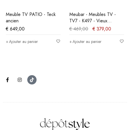
PROMO
Meuble TV PATIO - Teck
Meubar - Meubles TV -
ancien
TV7 - K497 - Vieux
chêne/imitation acier -
€
649,00
€
469,00
€
379,00
167x62x50cm
Ajouter au panier
Ajouter au panier