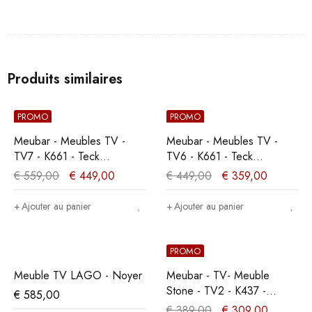
Produits similaires
PROMO
PROMO
Meubar - Meubles TV -
Meubar - Meubles TV -
TV7 - K661 - Teck
TV6 - K661 - Teck
Orange/Noir -
Orange/Noir -
€
559,00
€
449,00
€
449,00
€
359,00
179x61x50cm
122x61x50cm
Ajouter au panier
Ajouter au panier
PROMO
Meuble TV LAGO - Noyer
Meubar - TV- Meuble
Stone - TV2 - K437 -
€
585,00
Aubier chêne gris/Marbre -
€
389,00
€
309,00