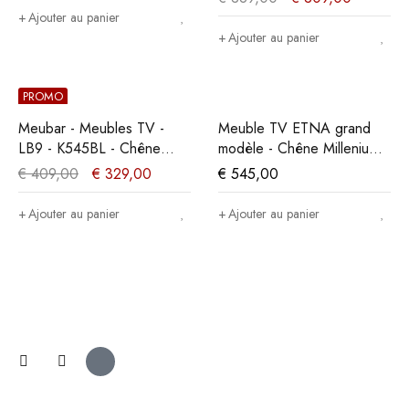
205x55x50cm
Ajouter au panier
Ajouter au panier
PROMO
Meubar - Meubles TV -
Meuble TV ETNA grand
LB9 - K545BL - Chêne
modèle - Chêne Millenium
millénaire nature/Noir
Gris Clair
€
409,00
€
329,00
€
545,00
élégant - 138x59x49cm
Ajouter au panier
Ajouter au panier