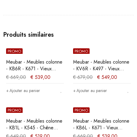
Produits similaires
PROMO
PROMO
Meubar - Meubles colonne
Meubar - Meubles colonne
- KB6R - K671 - Vieux
- KV6R - K497 - Vieux
teck/Noir mat -
chêne/imitation acier -
€
669,00
€
539,00
€
679,00
€
549,00
834x162x50cm
810x190x50cm
Ajouter au panier
Ajouter au panier
PROMO
PROMO
Meubar - Meubles colonne
Meubar - Meubles colonne
- KB1L - K545 - Chêne
- KB6L - K671 - Vieux
Millenium - 56x202x49cm
teck/Noir mat -
€
649,00
€
519,00
€
669,00
€
539,00