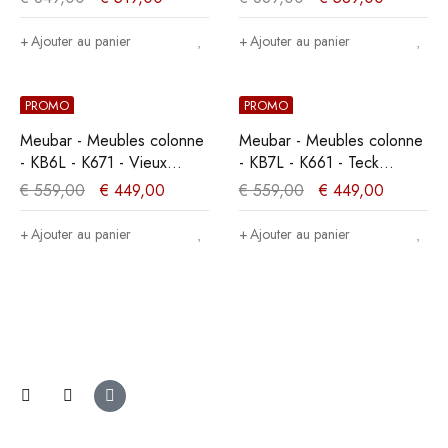
834x162x50cm
Ajouter au panier
Ajouter au panier
PROMO
PROMO
Meubar - Meubles colonne
Meubar - Meubles colonne
- KB6L - K671 - Vieux
- KB7L - K661 - Teck
teck/Noir mat -
Orange/Noir -
€
559,00
€
449,00
€
559,00
€
449,00
629x188x50cm
70x189x50cm
Ajouter au panier
Ajouter au panier