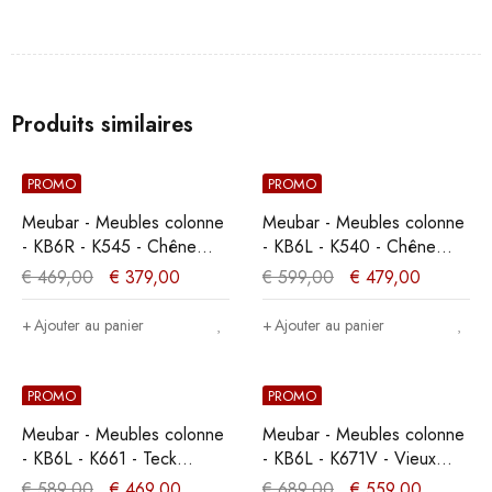
Produits similaires
PROMO
PROMO
Meubar - Meubles colonne
Meubar - Meubles colonne
- KB6R - K545 - Chêne
- KB6L - K540 - Chêne
Millenium - 59x200x49cm
millénaire clair -
€
469,00
€
379,00
€
599,00
€
479,00
684x211x50cm
Ajouter au panier
Ajouter au panier
PROMO
PROMO
Meubar - Meubles colonne
Meubar - Meubles colonne
- KB6L - K661 - Teck
- KB6L - K671V - Vieux
Orange/Noir -
teck (Portes arêtes de
€
589,00
€
469,00
€
689,00
€
559,00