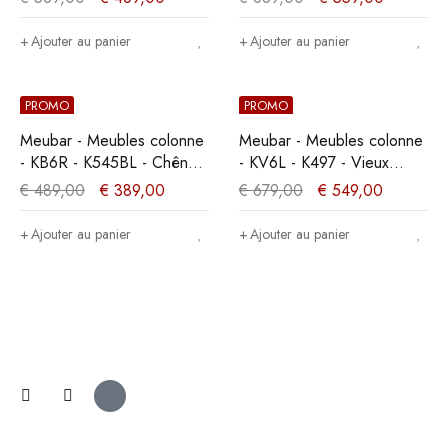
70x189x50cm
poisson)/Noir Mat -
834x162x50cm
Ajouter au panier
Ajouter au panier
PROMO
PROMO
Meubar - Meubles colonne
Meubar - Meubles colonne
- KB6R - K545BL - Chêne
- KV6L - K497 - Vieux
millénaire nature/Noir
chêne/imitation acier -
€
489,00
€
389,00
€
679,00
€
549,00
élégant - 561x202x49cm
810x190x50cm
Ajouter au panier
Ajouter au panier