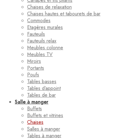
Canapés et lits pliants
Chaises de relaxation
Chaises hautes et tabourets de bar
Commodes
Etagères murales
Fauteuils
Fauteuils relax
Meubles colonne
Meubles TV
Miroirs
Portants
Poufs
Tables basses
Tables d’appoint
Tables de bar
Salle à manger
Buffets
Buffets et vitrines
Chaises
Salles à manger
Tables à manger