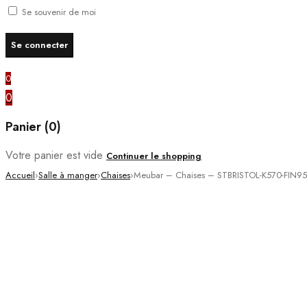
Se souvenir de moi
0
0
Panier (0)
Votre panier est vide
Continuer le shopping
Accueil
›
Salle à manger
›
Chaises
›
Meubar – Chaises – STBRISTOL-K570-FIN95 
PROMO