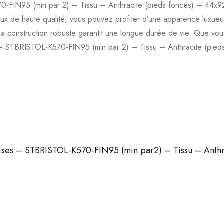
-FIN95 (min par 2) – Tissu – Anthracite (pieds foncés) – 44x92x
(min
x de haute qualité, vous pouvez profiter d’une apparence luxueuse e
par2)
que la construction robuste garantit une longue durée de vie. Que v
-
 – STBRISTOL-K570-FIN95 (min par 2) – Tissu – Anthracite (pied
Tissu
-
Anthracite
(pieds
foncés)
-
44x92x53cm
haises – STBRISTOL-K570-FIN95 (min par2) – Tissu – Anth