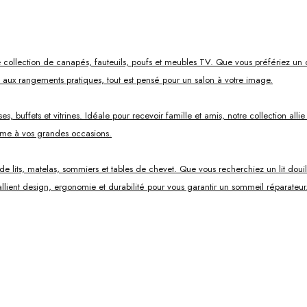
 collection de canapés, fauteuils, poufs et meubles TV. Que vous préfériez un 
s aux rangements pratiques, tout est pensé pour un salon à votre image.
, buffets et vitrines. Idéale pour recevoir famille et amis, notre collection all
mme à vos grandes occasions.
ts, matelas, sommiers et tables de chevet. Que vous recherchiez un lit douillet
lient design, ergonomie et durabilité pour vous garantir un sommeil réparateur