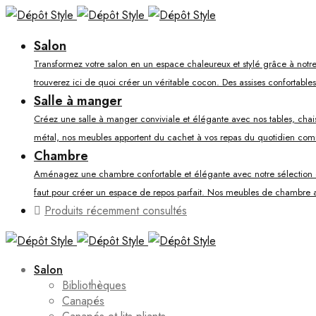
Salon
Transformez votre salon en un espace chaleureux et stylé grâce à notre
trouverez ici de quoi créer un véritable cocon. Des assises confortable
Salle à manger
Créez une salle à manger conviviale et élégante avec nos tables, chaises
métal, nos meubles apportent du cachet à vos repas du quotidien co
Chambre
Aménagez une chambre confortable et élégante avec notre sélection de li
faut pour créer un espace de repos parfait. Nos meubles de chambre al
Produits récemment consultés
Salon
Bibliothèques
Canapés