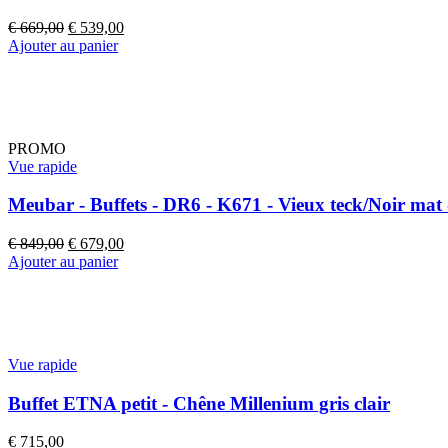
Le
Le
€
669,00
€
539,00
prix
prix
Ajouter au panier
initial
actuel
était :
est :
€ 669,00.
€ 539,00.
PROMO
Vue rapide
Meubar - Buffets - DR6 - K671 - Vieux teck/Noir ma
Le
Le
€
849,00
€
679,00
prix
prix
Ajouter au panier
initial
actuel
était :
est :
€ 849,00.
€ 679,00.
Vue rapide
Buffet ETNA petit - Chêne Millenium gris clair
€
715,00