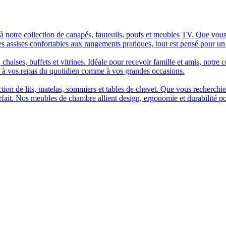
à notre collection de canapés, fauteuils, poufs et meubles TV. Que vous
es assises confortables aux rangements pratiques, tout est pensé pour un
chaises, buffets et vitrines. Idéale pour recevoir famille et amis, notre 
t à vos repas du quotidien comme à vos grandes occasions.
n de lits, matelas, sommiers et tables de chevet. Que vous recherchiez u
arfait. Nos meubles de chambre allient design, ergonomie et durabilité p