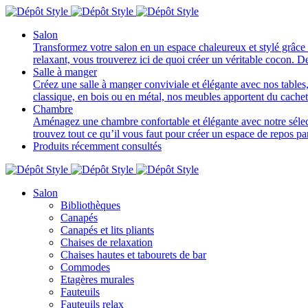
Salon
Transformez votre salon en un espace chaleureux et stylé grâce 
relaxant, vous trouverez ici de quoi créer un véritable cocon. D
Salle à manger
Créez une salle à manger conviviale et élégante avec nos tables, 
classique, en bois ou en métal, nos meubles apportent du cache
Chambre
Aménagez une chambre confortable et élégante avec notre sélectio
trouvez tout ce qu’il vous faut pour créer un espace de repos p
Produits récemment consultés
Salon
Bibliothèques
Canapés
Canapés et lits pliants
Chaises de relaxation
Chaises hautes et tabourets de bar
Commodes
Etagères murales
Fauteuils
Fauteuils relax