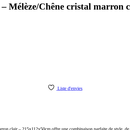
– Mélèze/Chêne cristal marron 
Liste d'envies
n clair – 215x112x50cm offre une combinaison parfaite de style, de co