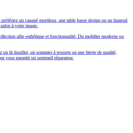
 préfériez un canapé moelleux, une table basse design ou un fauteuil
 salon à votre image.
collection allie esthétique et fonctionnalité. Du mobilier moderne ou
n lit douillet, un sommier à ressorts ou une literie de qualité,
our vous garantir un sommeil réparateur.