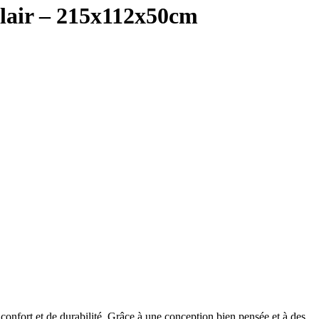
clair – 215x112x50cm
nfort et de durabilité. Grâce à une conception bien pensée et à des