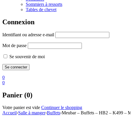
Sommiers à ressorts
Tables de chevet
Connexion
Identifiant ou adresse e-mail
Mot de passe
Se souvenir de moi
0
0
Panier (0)
Votre panier est vide
Continuer le shopping
Accueil
›
Salle à manger
›
Buffets
›
Meubar – Buffets – HB2 – K499 – Mé
PROMO