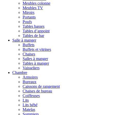
Meubles colonne
Meubles TV
Miroirs
Portants
Poufs
Tables basses
Tables d’appoint
Tables de bar
Salle à manger
Buffets
Buffets et vitrines
Chaises
Salles à manger
Tables à manger
Vaisseliers
Chambre
Armoires
Bureaux
Caissons de rangement
Chaises de bureau
Coiffeuses
Lits
Lits bébé
Matelas
Sommiers