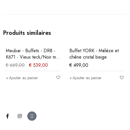
Produits similaires
PROMO
Meubar - Buffets - DR8 -
Buffet YORK - Mélèze et
K671 - Vieux teck/Noir mat
chêne cristal beige
- 179x90x50cm
€
669,00
€
539,00
€
499,00
Ajouter au panier
Ajouter au panier