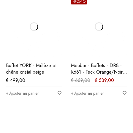
PROMO
Buffet YORK - Mélèze et
Meubar - Buffets - DR8 -
chêne cristal beige
K661 - Teck Orange/Noir -
179x90x50cm
€
499,00
€
669,00
€
539,00
Ajouter au panier
Ajouter au panier