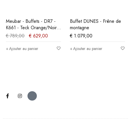
Meubar - Buffets - DR7 -
Buffet DUNES - Frêne de
K661 - Teck Orange/Noir -
montagne
207x90x50cm
€
789,00
€
629,00
€
1.079,00
Ajouter au panier
Ajouter au panier