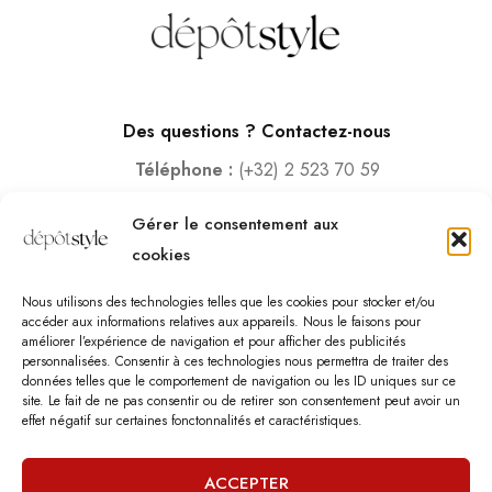
Des questions ? Contactez-nous
Téléphone :
(+32) 2 523 70 59
Email :
contact@depotstyle.be
Gérer le consentement aux
Adresse :
Rue des Deux Gares 6, 1070 Bruxelles
cookies
Heures d’ouverture
Nous utilisons des technologies telles que les cookies pour stocker et/ou
Lundi – Samedi :
10:00 – 18:30
accéder aux informations relatives aux appareils. Nous le faisons pour
améliorer l’expérience de navigation et pour afficher des publicités
Vendredi :
10:00-13:00 – 15:00 -18:30
personnalisées. Consentir à ces technologies nous permettra de traiter des
Dimanche :
12:00-18:00
données telles que le comportement de navigation ou les ID uniques sur ce
site. Le fait de ne pas consentir ou de retirer son consentement peut avoir un
effet négatif sur certaines fonctonnalités et caractéristiques.
Nous sommes fermés les jours fériés.
ACCEPTER