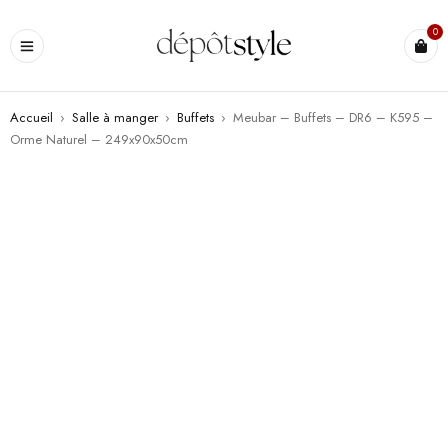
0
Accueil
›
Salle à manger
›
Buffets
›
Meubar – Buffets – DR6 – K595 –
Orme Naturel – 249x90x50cm
PROMO