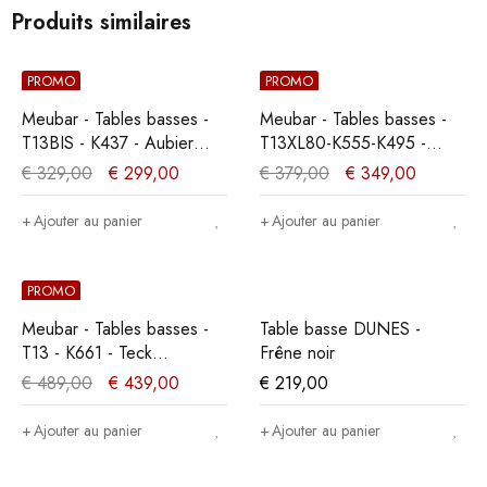
Produits similaires
PROMO
PROMO
Meubar - Tables basses -
Meubar - Tables basses -
T13BIS - K437 - Aubier
T13XL80-K555-K495 -
chêne gris/Marbre -
Vieux chêne -
€
329,00
€
299,00
€
379,00
€
349,00
136x43x68cm
135x43x68cm
Ajouter au panier
Ajouter au panier
PROMO
Meubar - Tables basses -
Table basse DUNES -
T13 - K661 - Teck
Frêne noir
Orange/Noir -
€
489,00
€
439,00
€
219,00
135x42x68cm
Ajouter au panier
Ajouter au panier