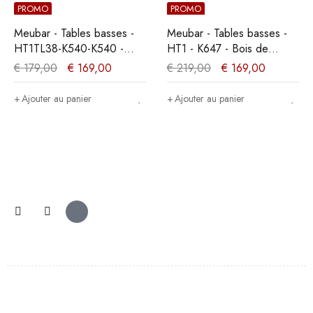
PROMO
PROMO
Meubar - Tables basses -
Meubar - Tables basses -
HT1TL38-K540-K540 -
HT1 - K647 - Bois de
K540 - Chêne Millenium
marine foncé/Noir -
€
179,00
€
169,00
€
219,00
€
169,00
clair - 68x42x68cm
68x42x68cm
Ajouter au panier
Ajouter au panier