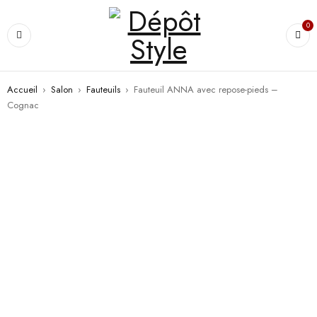
0
Accueil
›
Salon
›
Fauteuils
›
Fauteuil ANNA avec repose-pieds –
Cognac