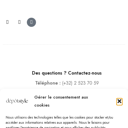
Des questions ? Contactez-nous
Téléphone :
(+32) 2 523 70 59
Email :
contact@depotstyle.be
Gérer le consentement aux
Adresse :
Rue des Deux Gares 6, 1070 Bruxelles
cookies
Heures d’ouverture
Nous utilisons des technologies telles que les cookies pour stocker et/ou
Lundi – Samedi :
10:00 – 18:30
accéder aux informations relatives aux appareils. Nous le faisons pour
améliorer l’expérience de navigation et pour afficher des publicités