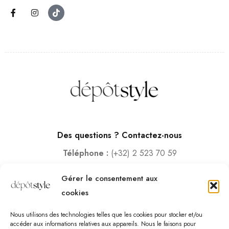
Des questions ? Contactez-nous
Téléphone :
(+32) 2 523 70 59
Email :
contact@depotstyle.be
Gérer le consentement aux
Adresse :
Rue des Deux Gares 6, 1070 Bruxelles
cookies
Heures d’ouverture
Nous utilisons des technologies telles que les cookies pour stocker et/ou
Lundi – Samedi :
10:00 – 18:30
accéder aux informations relatives aux appareils. Nous le faisons pour