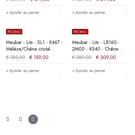
Ajouter au panier
Ajouter au panier
PROMO
PROMO
Meubar - Lits - SL1 - K467 -
Meubar - Lits - LB160-
Mélèze/Chêne cristal
2M00 - K540 - Chêne
marron clair - 199x21x95cm
millénaire clair -
€
189,00
€
159,00
€
389,00
€
309,00
160x89x200cm
Ajouter au panier
Ajouter au panier