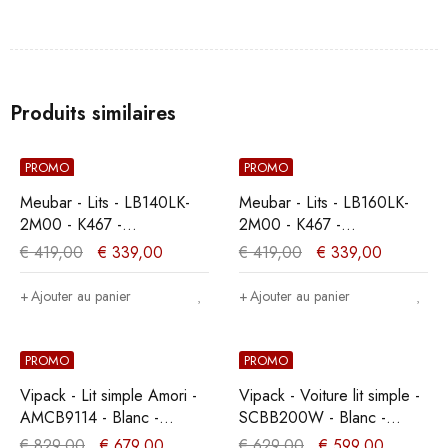
Produits similaires
PROMO
PROMO
Meubar - Lits - LB140LK-
Meubar - Lits - LB160LK-
2M00 - K467 -
2M00 - K467 -
Mélèze/Chêne cristal
Mélèze/Chêne cristal
€
419,00
€
339,00
€
419,00
€
339,00
marron clair -
marron clair -
140x89x200cm
160x89x200cm
Ajouter au panier
Ajouter au panier
PROMO
PROMO
Vipack - Lit simple Amori -
Vipack - Voiture lit simple -
AMCB9114 - Blanc -
SCBB200W - Blanc -
98,7x171,7x213cm
111x65,2x200cm
€
829,00
€
679,00
€
629,00
€
599,00