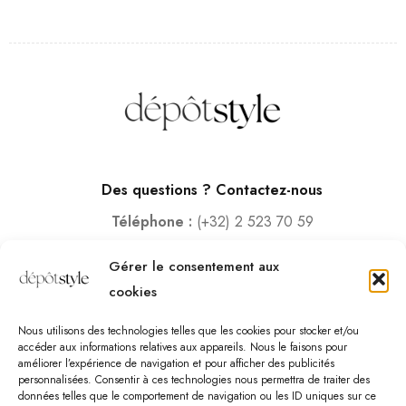
Des questions ? Contactez-nous
Téléphone :
(+32) 2 523 70 59
Email :
contact@depotstyle.be
Gérer le consentement aux
Adresse :
Rue des Deux Gares 6, 1070 Bruxelles
cookies
Heures d’ouverture
Nous utilisons des technologies telles que les cookies pour stocker et/ou
Lundi – Samedi :
10:00 – 18:30
accéder aux informations relatives aux appareils. Nous le faisons pour
améliorer l’expérience de navigation et pour afficher des publicités
Vendredi :
10:00-13:00 – 15:00 -18:30
personnalisées. Consentir à ces technologies nous permettra de traiter des
Dimanche :
12:00-18:00
données telles que le comportement de navigation ou les ID uniques sur ce