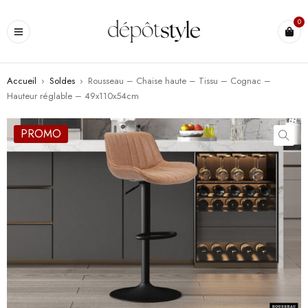
0
Accueil
›
Soldes
›
Rousseau – Chaise haute – Tissu – Cognac –
Hauteur réglable – 49x110x54cm
PROMO