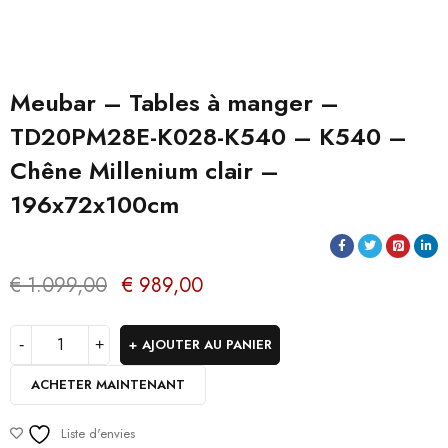
Meubar – Tables à manger –
TD20PM28E-K028-K540 – K540 –
Chêne Millenium clair –
196x72x100cm
€
1.099,00
€
989,00
AJOUTER AU PANIER
ACHETER MAINTENANT
Liste d'envies