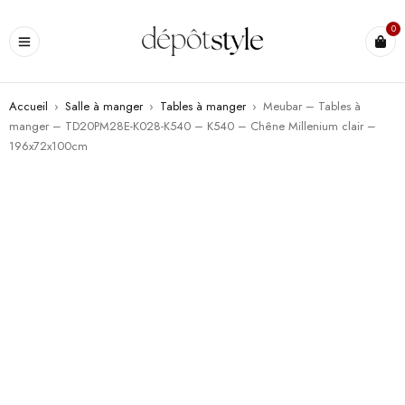
0
Accueil
›
Salle à manger
›
Tables à manger
›
Meubar – Tables à
manger – TD20PM28E-K028-K540 – K540 – Chêne Millenium clair –
196x72x100cm
PROMO