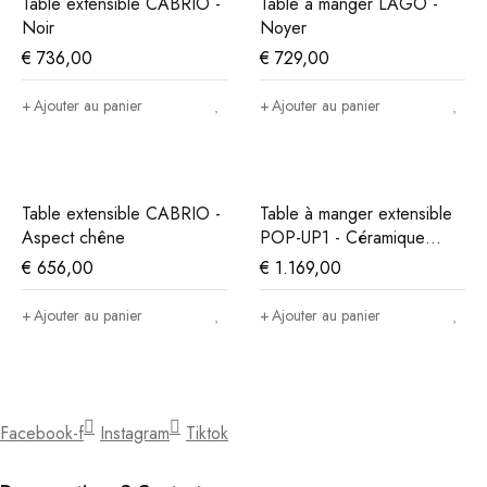
Table extensible CABRIO -
Table à manger LAGO -
Noir
Noyer
€
736,00
€
729,00
Ajouter au panier
Ajouter au panier
Table extensible CABRIO -
Table à manger extensible
Aspect chêne
POP-UP1 - Céramique
noire
€
656,00
€
1.169,00
Ajouter au panier
Ajouter au panier
Facebook-f
Instagram
Tiktok