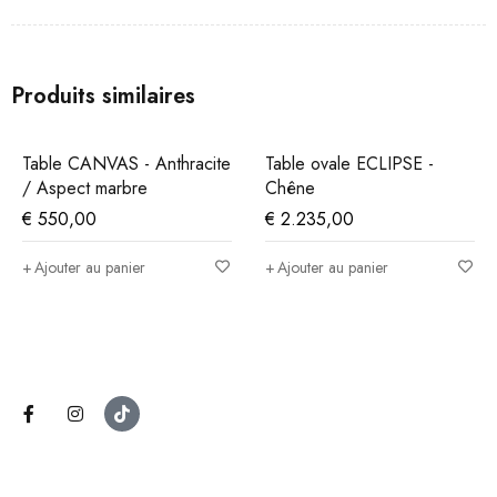
Produits similaires
 CANVAS - Anthracite
Table ovale ECLIPSE -
Table O
ect marbre
Chêne
Noyer
,00
€
2.235,00
€
544,
er au panier
Ajouter au panier
Ajouter