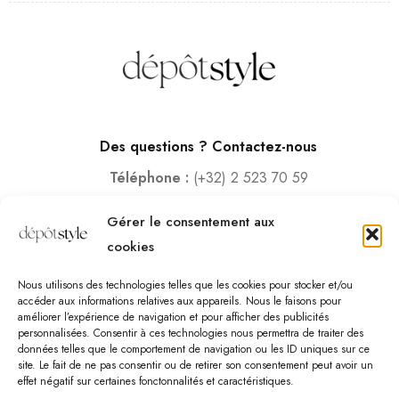
Des questions ? Contactez-nous
Téléphone :
(+32) 2 523 70 59
Email :
contact@depotstyle.be
Gérer le consentement aux
Adresse :
Rue des Deux Gares 6, 1070 Bruxelles
cookies
Heures d’ouverture
Nous utilisons des technologies telles que les cookies pour stocker et/ou
Lundi – Samedi :
10:00 – 18:30
accéder aux informations relatives aux appareils. Nous le faisons pour
améliorer l’expérience de navigation et pour afficher des publicités
Vendredi :
10:00-13:00 – 15:00 -18:30
personnalisées. Consentir à ces technologies nous permettra de traiter des
Dimanche :
12:00-18:00
données telles que le comportement de navigation ou les ID uniques sur ce
site. Le fait de ne pas consentir ou de retirer son consentement peut avoir un
effet négatif sur certaines fonctonnalités et caractéristiques.
Nous sommes fermés les jours fériés.