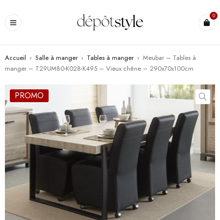
0
Accueil
›
Salle à manger
›
Tables à manger
›
Meubar – Tables à
manger – T29UM80-K028-K495 – Vieux chêne – 290x70x100cm
PROMO